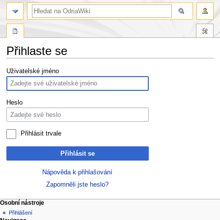
Přihlaste se
Skočit
Skočit
Uživatelské jméno
na
na
navigaci
vyhledávání
Heslo
Přihlásit trvale
Přihlásit se
Nápověda k přihlašování
Zapomněli jste heslo?
Osobní nástroje
Přihlášení